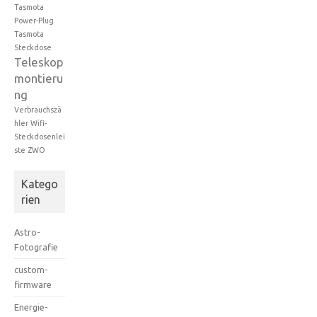
Tasmota
Power-Plug
Tasmota
Steckdose
Teleskop
montieru
ng
Verbrauchszä
hler
Wifi-
Steckdosenlei
ste
ZWO
Katego
rien
Astro-
Fotografie
custom-
firmware
Energie-