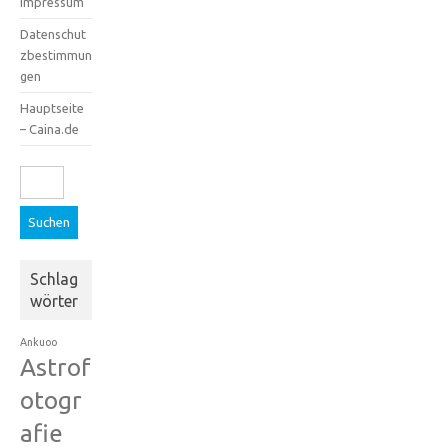
Impressum
Datenschut
zbestimmun
gen
Hauptseite
– Caina.de
Suchen
nach:
Schlag
wörter
Ankuoo
Astrof
otogr
afie