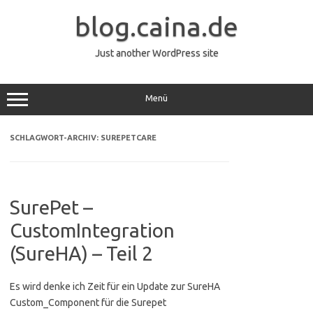
Zum
Inhalt
blog.caina.de
springen
Just another WordPress site
Menü
SCHLAGWORT-ARCHIV:
SUREPETCARE
SurePet –
CustomIntegration
(SureHA) – Teil 2
Es wird denke ich Zeit für ein Update zur SureHA
Custom_Component für die Surepet