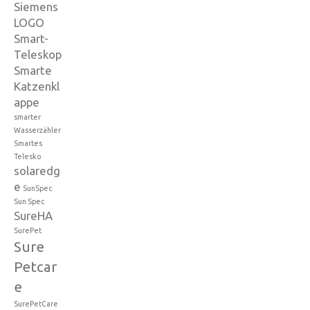
Siemens
LOGO
Smart-
Teleskop
Smarte
Katzenkl
appe
smarter
Wasserzähler
Smartes
Telesko
solaredg
e
SunSpec
Sun Spec
SureHA
SurePet
Sure
Petcar
e
SurePetCare