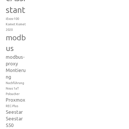
stant
iExos-100
Komet
Komet
2020
modb
us
modbus-
proxy
Montieru
ng
Nachführung
Nous 1aT
Polsucher
Proxmox
REC-Plus
Seestar
Seestar
S50